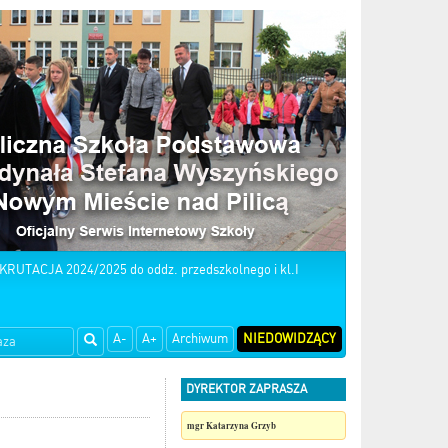
KRUTACJA 2024/2025 do oddz. przedszkolnego i kl.I
A-
A+
Archiwum
NIEDOWIDZĄCY
DYREKTOR ZAPRASZA
mgr Katarzyna Grzyb