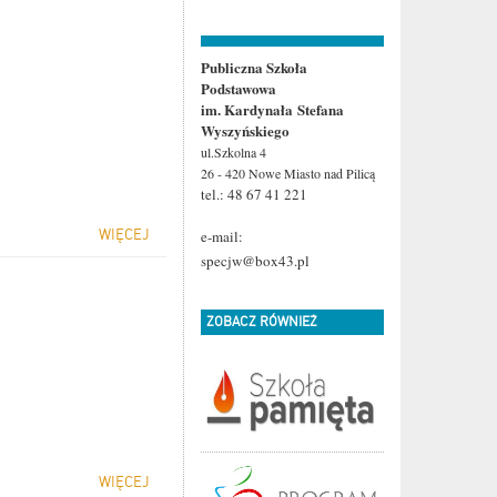
Publiczna Szkoła
Podstawowa
im. Kardynała Stefana
Wyszyńskiego
ul.Szkolna 4
26 - 420 Nowe Miasto
nad Pilicą
tel.: 48 67 41 221
WIĘCEJ
e-mail:
specjw@box43.pl
ZOBACZ RÓWNIEŻ
WIĘCEJ