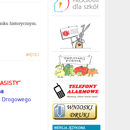
ikniku historycznym.
WIĘCEJ
ASISTY”
na
u Drogowego
WERSJA JĘZYKOWA