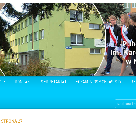
OLE
KONTAKT
SEKRETARIAT
EGZAMIN ÓSMOKLASISTY
RE
STRONA 27