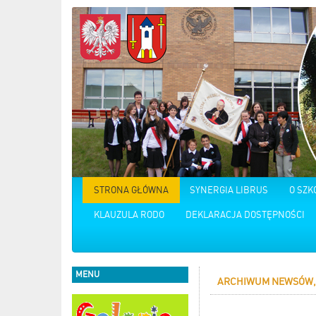
STRONA GŁÓWNA
SYNERGIA LIBRUS
O SZK
KLAUZULA RODO
DEKLARACJA DOSTĘPNOŚCI
MENU
ARCHIWUM NEWSÓW, 