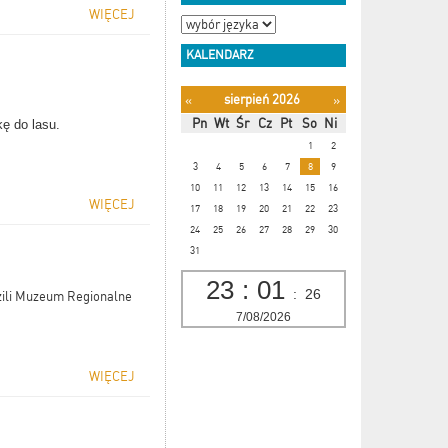
WIĘCEJ
KALENDARZ
sierpień 2026
«
»
Pn
Wt
Śr
Cz
Pt
So
Ni
kę do lasu.
1
2
3
4
5
6
7
8
9
10
11
12
13
14
15
16
WIĘCEJ
17
18
19
20
21
22
23
24
25
26
27
28
29
30
31
23
:
01
:
27
zili Muzeum Regionalne
7/08/2026
WIĘCEJ