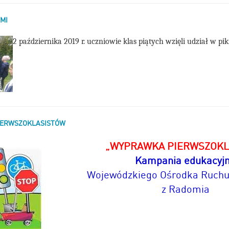
MI
2 października 2019 r. uczniowie klas piątych wzięli udział w p
IERWSZOKLASISTÓW
„WYPRAWKA PIERWSZOKL
Kampania
edukacyj
Wojewódzkiego Ośrodka Ruch
z Radomia