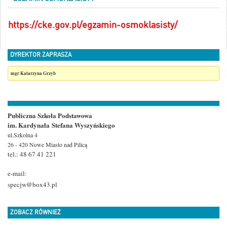
https://cke.gov.pl/egzamin-osmoklasisty/
DYREKTOR ZAPRASZA
mgr Katarzyna Grzyb
Publiczna Szkoła Podstawowa
im. Kardynała Stefana
Wyszyńskiego
ul.Szkolna 4
26 - 420 Nowe Miasto
nad Pilicą
tel.: 48 67 41 221
e-mail:
specjw@box43.pl
ZOBACZ RÓWNIEŻ