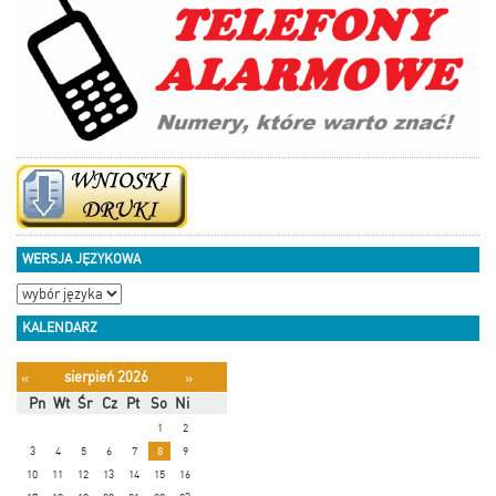
WERSJA JĘZYKOWA
KALENDARZ
sierpień 2026
«
»
Pn
Wt
Śr
Cz
Pt
So
Ni
1
2
3
4
5
6
7
8
9
10
11
12
13
14
15
16