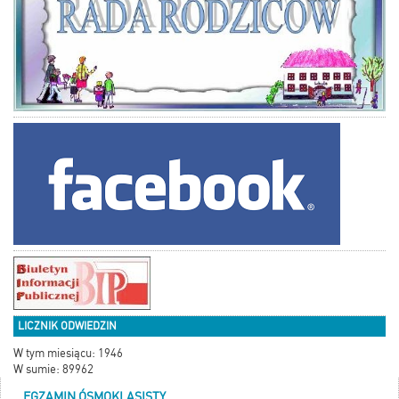
LICZNIK ODWIEDZIN
W tym miesiącu: 1946
W sumie: 89962
EGZAMIN ÓSMOKLASISTY