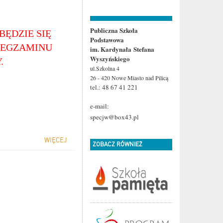
Publiczna Szkoła
BĘDZIE SIĘ
Podstawowa
 EGZAMINU
im. Kardynała Stefana
Wyszyńskiego
.
ul.Szkolna 4
26 - 420 Nowe Miasto
nad Pilicą
tel.: 48 67 41 221
e-mail:
specjw@box43.pl
WIĘCEJ
ZOBACZ RÓWNIEŻ