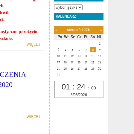
ch
hwil,
KALENDARZ
ci.
sierpień 2026
«
»
tastyczne przeżycia
Pn
Wt
Śr
Cz
Pt
So
Ni
zkole.
1
2
WIĘCEJ
3
4
5
6
7
8
9
10
11
12
13
14
15
16
17
18
19
20
21
22
23
24
25
26
27
28
29
30
CZENIA
31
2020
01
:
24
:
01
8/08/2026
WIĘCEJ