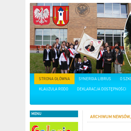
STRONA GŁÓWNA
SYNERGIA LIBRUS
O SZK
KLAUZULA RODO
DEKLARACJA DOSTĘPNOŚCI
MENU
ARCHIWUM NEWSÓW, 