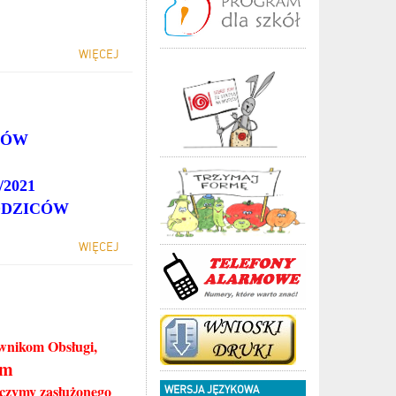
WIĘCEJ
KÓW
2021
ODZICÓW
WIĘCEJ
ownikom Obsługi,
om
yczymy zasłużonego
WERSJA JĘZYKOWA