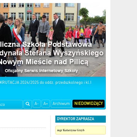
KRUTACJA 2024/2025 do oddz. przedszkolnego i kl.I
A-
A+
Archiwum
NIEDOWIDZĄCY
DYREKTOR ZAPRASZA
mgr Katarzyna Grzyb